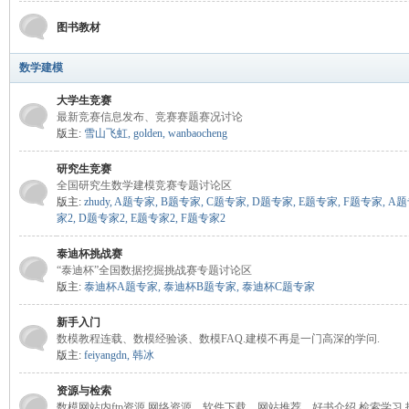
图书教材
模
数学建模
大学生竞赛
最新竞赛信息发布、竞赛赛题赛况讨论
版主:
雪山飞虹
,
golden
,
wanbaocheng
研究生竞赛
全国研究生数学建模竞赛专题讨论区
版主:
zhudy
,
A题专家
,
B题专家
,
C题专家
,
D题专家
,
E题专家
,
F题专家
,
A题
家2
,
D题专家2
,
E题专家2
,
F题专家2
论
泰迪杯挑战赛
“泰迪杯”全国数据挖掘挑战赛专题讨论区
版主:
泰迪杯A题专家
,
泰迪杯B题专家
,
泰迪杯C题专家
新手入门
数模教程连载、数模经验谈、数模FAQ.建模不再是一门高深的学问.
版主:
feiyangdn
,
韩冰
资源与检索
坛
数模网站内ftp资源,网络资源、软件下载、网站推荐、好书介绍,检索学习