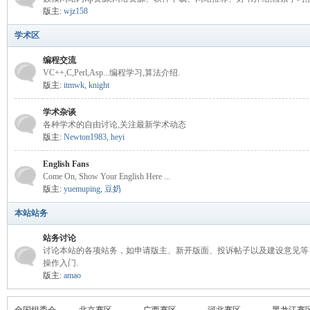
版主:
wjz158
学术区
编程交流
VC++,C,Perl,Asp...编程学习,算法介绍.
版主:
itmwk
,
knight
学术杂谈
各种学术的自由讨论,关注最新学术动态
版主:
Newton1983
,
heyi
English Fans
Come On, Show Your English Here ...
版主:
yuemuping
,
豆奶
本站站务
站务讨论
讨论本站的各项站务，如申请版主、新开版面、投诉帖子以及建设意见等
操作入门.
版主:
amao