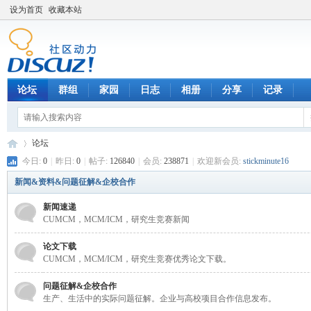
设为首页
收藏本站
论坛
群组
家园
日志
相册
分享
记录
论坛
今日:
0
|
昨日:
0
|
帖子:
126840
|
会员:
238871
|
欢迎新会员:
stickminute16
新闻&资料&问题征解&企校合作
数
»
新闻速递
CUMCM，MCM/ICM，研究生竞赛新闻
论文下载
CUMCM，MCM/ICM，研究生竞赛优秀论文下载。
问题征解&企校合作
生产、生活中的实际问题征解。企业与高校项目合作信息发布。