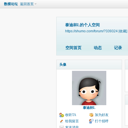
数模论坛
返回首页
泰迪杯L的个人空间
https://shumo.com/forum/?339324
[收藏]
空间首页
动态
记录
头像
泰迪杯L
收听TA
加为好友
给我留言
打个招呼
发送消息