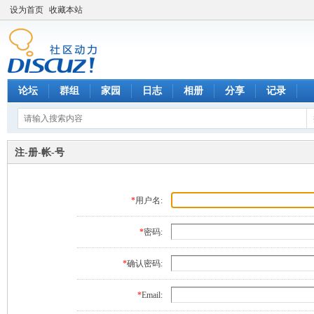
设为首页
收藏本站
论坛
群组
家园
日志
相册
分享
记录
注-册-帐-号
*
用户名:
*
密码:
*
确认密码:
*
Email: