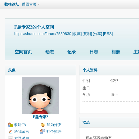
数模论坛
返回首页
F题专家2的个人空间
https://shumo.com/forum/?539830
[收藏]
[复制]
[分享]
[RSS]
空间首页
动态
记录
日志
相册
主
头像
个人资料
性别
保密
生日
学历
博士
F题专家2
动态
收听TA
加为好友
给我留言
打个招呼
现在还没有动态
发送消息