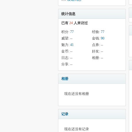
统计信息
已有
24
人来访过
积分:
77
经验:
77
威望:
--
金钱:
90
魅力:
41
点券:
--
金币:
--
好友:
--
日志:
--
相册:
--
分享:
--
相册
现在还没有相册
记录
现在还没有记录