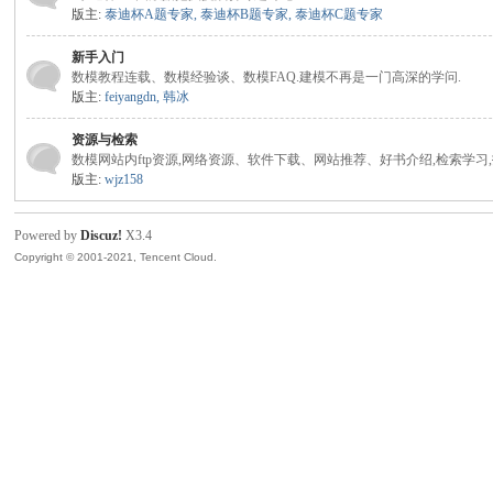
版主:
泰迪杯A题专家
,
泰迪杯B题专家
,
泰迪杯C题专家
模
新手入门
数模教程连载、数模经验谈、数模FAQ.建模不再是一门高深的学问.
版主:
feiyangdn
,
韩冰
资源与检索
数模网站内ftp资源,网络资源、软件下载、网站推荐、好书介绍,检索学习
版主:
wjz158
Powered by
Discuz!
X3.4
Copyright © 2001-2021, Tencent Cloud.
论
坛