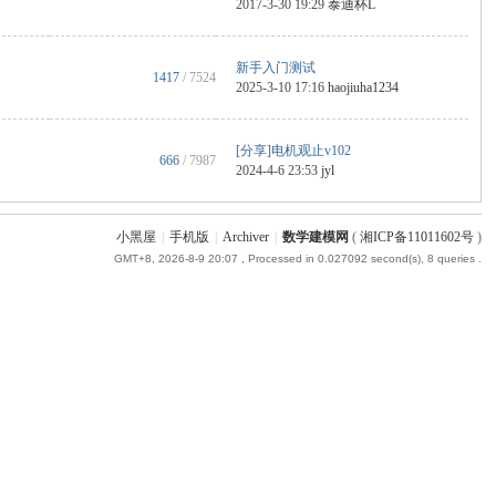
2017-3-30 19:29
泰迪杯L
新手入门测试
1417
/ 7524
2025-3-10 17:16
haojiuha1234
[分享]电机观止v102
666
/ 7987
2024-4-6 23:53
jyl
小黑屋
|
手机版
|
Archiver
|
数学建模网
(
湘ICP备11011602号
)
GMT+8, 2026-8-9 20:07
, Processed in 0.027092 second(s), 8 queries .