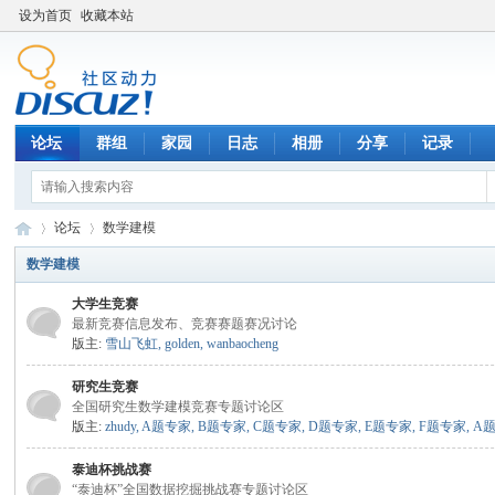
设为首页
收藏本站
论坛
群组
家园
日志
相册
分享
记录
论坛
数学建模
数学建模
大学生竞赛
数
»
›
最新竞赛信息发布、竞赛赛题赛况讨论
版主:
雪山飞虹
,
golden
,
wanbaocheng
研究生竞赛
全国研究生数学建模竞赛专题讨论区
版主:
zhudy
,
A题专家
,
B题专家
,
C题专家
,
D题专家
,
E题专家
,
F题专家
,
A
泰迪杯挑战赛
“泰迪杯”全国数据挖掘挑战赛专题讨论区