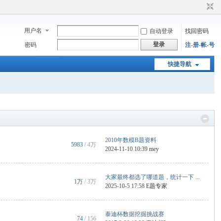
用户名
自动登录
找回密码
登录
密码
注-册-帐-号
快捷导航
2010年数模B题资料
5983
/
4万
2024-11-10 10:39
mey
大家最终都选了哪道题，统计一下 ...
1万
/
3万
2025-10-5 17:58
E题专家
泰迪杯数据挖掘挑战赛
74
/ 156