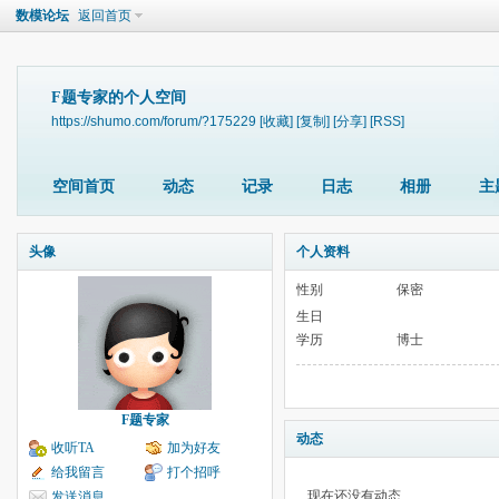
数模论坛
返回首页
F题专家的个人空间
https://shumo.com/forum/?175229
[收藏]
[复制]
[分享]
[RSS]
空间首页
动态
记录
日志
相册
主
头像
个人资料
性别
保密
生日
学历
博士
F题专家
动态
收听TA
加为好友
给我留言
打个招呼
现在还没有动态
发送消息