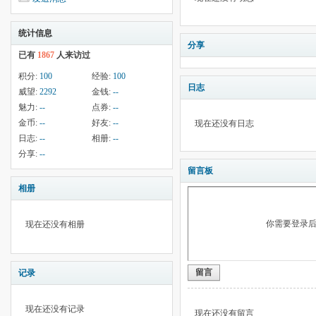
统计信息
分享
已有
1867
人来访过
积分:
100
经验:
100
日志
威望:
2292
金钱:
--
魅力:
--
点券:
--
金币:
--
好友:
--
现在还没有日志
日志:
--
相册:
--
分享:
--
留言板
相册
你需要登录
现在还没有相册
留言
记录
现在还没有记录
现在还没有留言