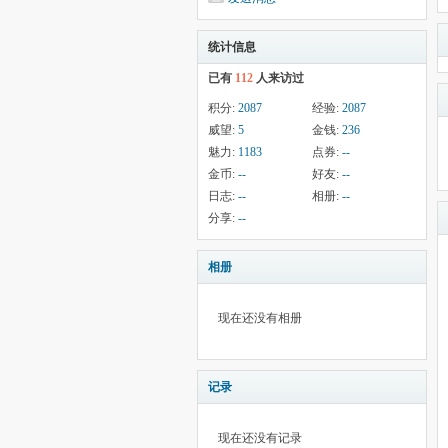
统计信息
已有
112
人来访过
积分:
2087
经验:
2087
威望:
5
金钱:
236
魅力:
1183
点券:
--
金币:
--
好友:
--
日志:
--
相册:
--
分享:
--
相册
现在还没有相册
记录
现在还没有记录