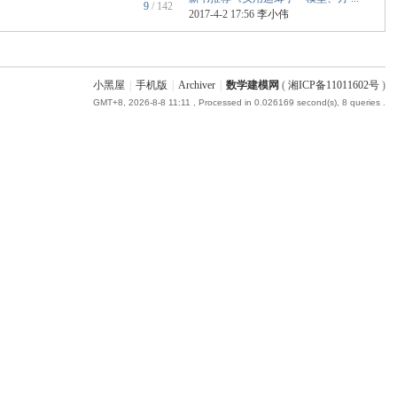
9
/ 142
2017-4-2 17:56
李小伟
小黑屋
|
手机版
|
Archiver
|
数学建模网
(
湘ICP备11011602号
)
GMT+8, 2026-8-8 11:11
, Processed in 0.026169 second(s), 8 queries .