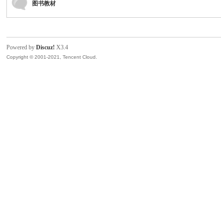
图书教材
模
Powered by
Discuz!
X3.4
Copyright © 2001-2021, Tencent Cloud.
论
坛