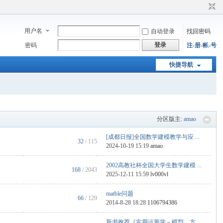
用户名
自动登录
找回密码
登录
密码
注-册-帐-号
快捷导航
分区版主:
amao
[成都日报]全国数学建模教学与应 ...
32
/ 115
2024-10-19 15:19
amao
2002高教社杯全国大学生数学建模 ...
168
/ 2043
2025-12-11 15:59
lv000vl
matble问题
66
/ 129
2014-8-28 18:28
1106794386
新书推荐《实用运筹学－模型、方 ...