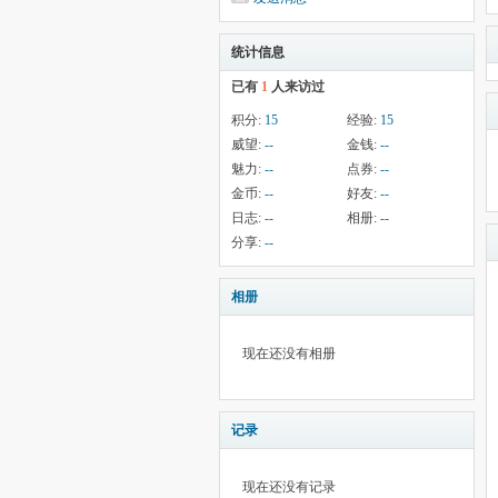
统计信息
已有
1
人来访过
积分:
15
经验:
15
威望:
--
金钱:
--
魅力:
--
点券:
--
金币:
--
好友:
--
日志:
--
相册:
--
分享:
--
相册
现在还没有相册
记录
现在还没有记录