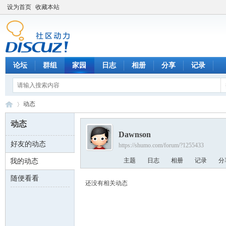
设为首页
收藏本站
论坛
群组
家园
日志
相册
分享
记录
动态
动态
Dawnson
好友的动态
https://shumo.com/forum/?1255433
数
›
主题
日志
相册
记录
分
我的动态
随便看看
还没有相关动态