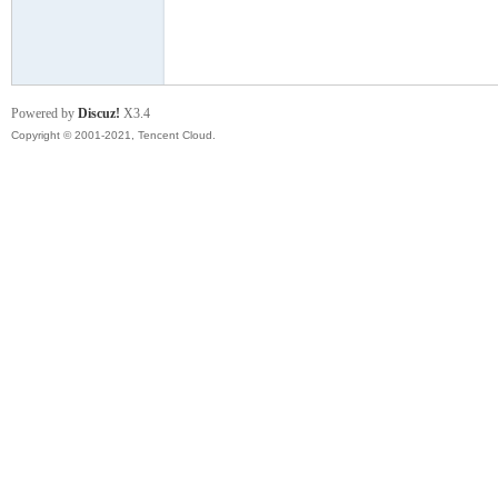
模
Powered by
Discuz!
X3.4
Copyright © 2001-2021, Tencent Cloud.
论
坛