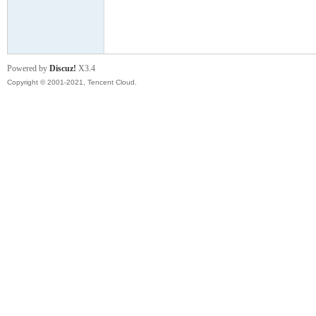
模
Powered by
Discuz!
X3.4
Copyright © 2001-2021, Tencent Cloud.
论
坛