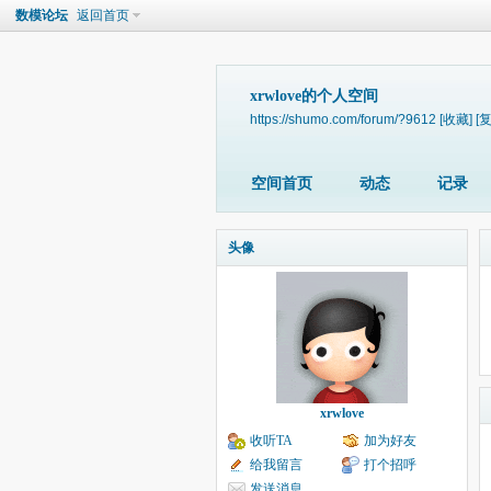
数模论坛
返回首页
xrwlove的个人空间
https://shumo.com/forum/?9612
[收藏]
[
空间首页
动态
记录
头像
xrwlove
收听TA
加为好友
给我留言
打个招呼
发送消息