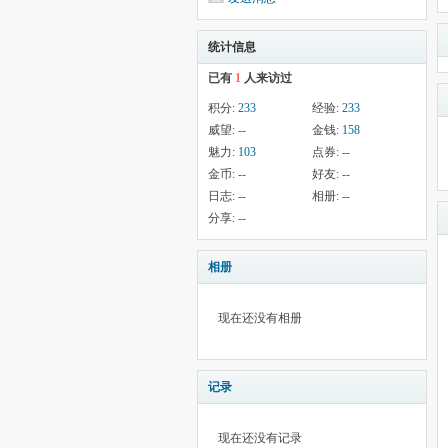
统计信息
已有
1
人来访过
积分:
233
经验:
233
威望:
--
金钱:
158
魅力:
103
点券:
--
金币:
--
好友:
--
日志:
--
相册:
--
分享:
--
相册
现在还没有相册
记录
现在还没有记录