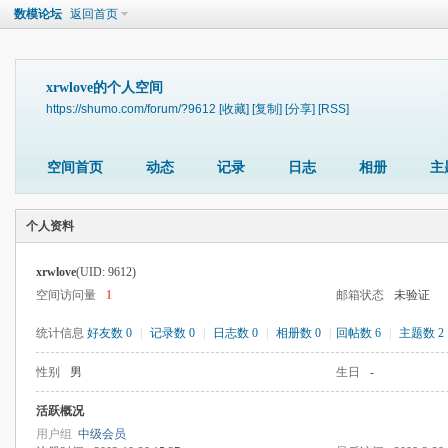
数模论坛
返回首页
xrwlove的个人空间
https://shumo.com/forum/?9612
[收藏]
[复制]
[分享]
[RSS]
空间首页
动态
记录
日志
相册
主
个人资料
xrwlove
(UID: 9612)
空间访问量
1
邮箱状态
未验证
统计信息
好友数 0
|
记录数 0
|
日志数 0
|
相册数 0
|
回帖数 6
|
主题数 2
性别
男
生日
-
活跃概况
用户组
中级会员