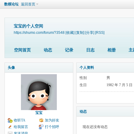
数模论坛
返回首页
宝宝的个人空间
https://shumo.com/forum/?3548
[收藏]
[复制]
[分享]
[RSS]
空间首页
动态
记录
日志
相册
主
头像
个人资料
性别
男
生日
1982 年 7 月 5 日
动态
宝宝
收听TA
加为好友
给我留言
打个招呼
现在还没有动态
发送消息