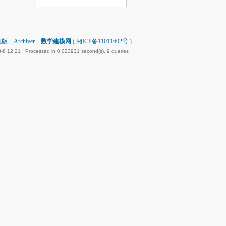
机版
|
Archiver
|
数学建模网
(
湘ICP备11011602号
)
-8 12:21
, Processed in 0.023931 second(s), 9 queries .