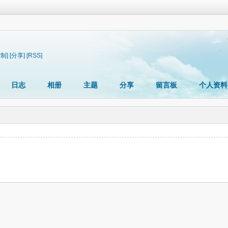
复制]
[分享]
[RSS]
日志
相册
主题
分享
留言板
个人资料