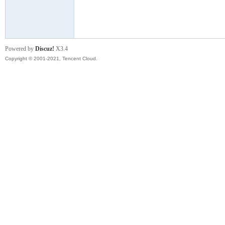
模
Powered by
Discuz!
X3.4
Copyright © 2001-2021, Tencent Cloud.
论
坛