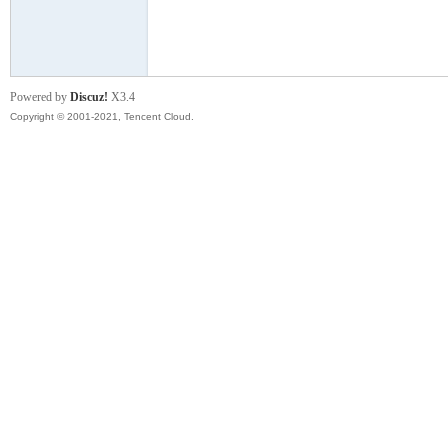
模
Powered by
Discuz!
X3.4
Copyright © 2001-2021, Tencent Cloud.
论
坛