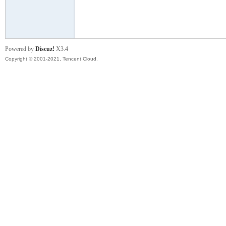
模
Powered by
Discuz!
X3.4
Copyright © 2001-2021, Tencent Cloud.
论
坛