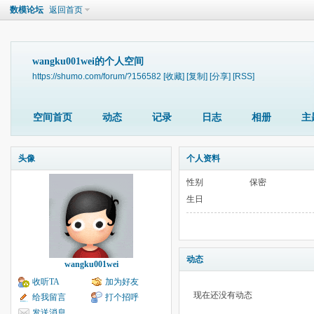
数模论坛
返回首页
wangku001wei的个人空间
https://shumo.com/forum/?156582
[收藏]
[复制]
[分享]
[RSS]
空间首页
动态
记录
日志
相册
主
头像
个人资料
性别
保密
生日
动态
wangku001wei
收听TA
加为好友
现在还没有动态
给我留言
打个招呼
发送消息