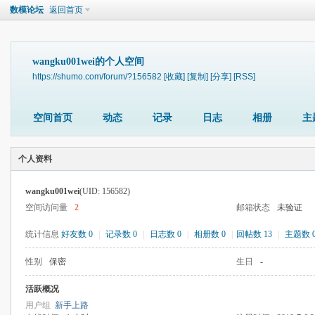
数模论坛
返回首页
wangku001wei的个人空间
https://shumo.com/forum/?156582
[收藏]
[复制]
[分享]
[RSS]
空间首页
动态
记录
日志
相册
主
个人资料
wangku001wei
(UID: 156582)
空间访问量
2
邮箱状态
未验证
统计信息
好友数 0
|
记录数 0
|
日志数 0
|
相册数 0
|
回帖数 13
|
主题数 
性别
保密
生日
-
活跃概况
用户组
新手上路