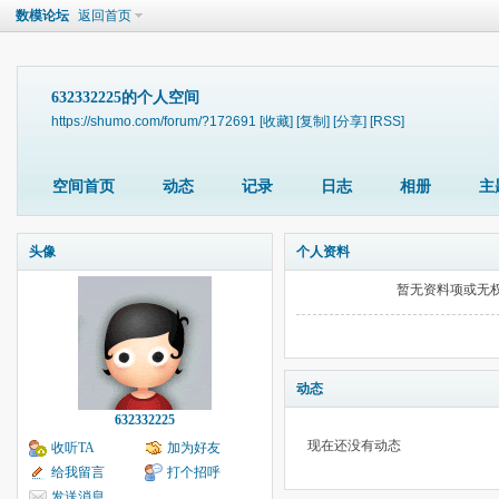
数模论坛
返回首页
632332225的个人空间
https://shumo.com/forum/?172691
[收藏]
[复制]
[分享]
[RSS]
空间首页
动态
记录
日志
相册
主
头像
个人资料
暂无资料项或无
动态
632332225
现在还没有动态
收听TA
加为好友
给我留言
打个招呼
发送消息