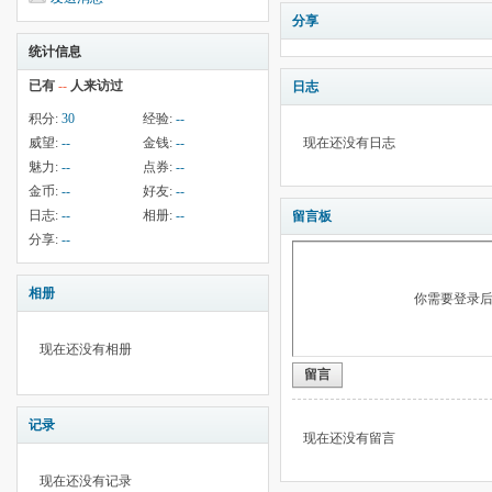
分享
统计信息
已有
--
人来访过
日志
积分:
30
经验:
--
威望:
--
金钱:
--
现在还没有日志
魅力:
--
点券:
--
金币:
--
好友:
--
日志:
--
相册:
--
留言板
分享:
--
相册
你需要登录
现在还没有相册
留言
记录
现在还没有留言
现在还没有记录