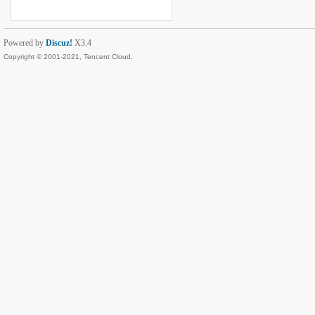
Powered by
Discuz!
X3.4
Copyright © 2001-2021, Tencent Cloud.