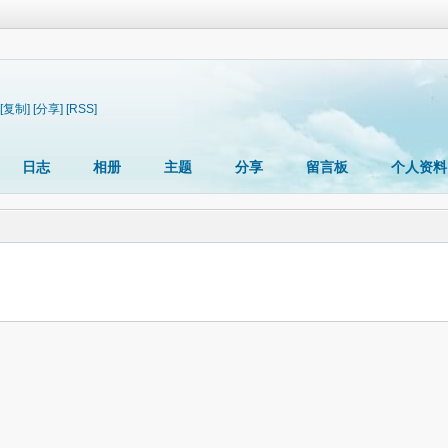
[复制]
[分享]
[RSS]
日志
相册
主题
分享
留言板
个人资料