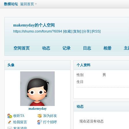
数模论坛
返回首页
makemyday的个人空间
https://shumo.com/forum/?6094
[收藏]
[复制]
[分享]
[RSS]
空间首页
动态
记录
日志
相册
主
头像
个人资料
性别
男
生日
动态
makemyday
收听TA
加为好友
现在还没有动态
给我留言
打个招呼
发送消息