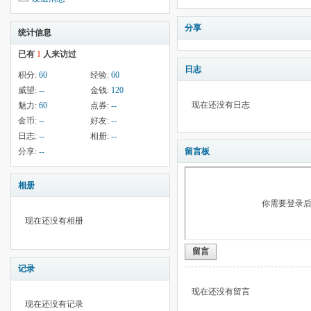
分享
统计信息
已有
1
人来访过
日志
积分:
60
经验:
60
威望:
--
金钱:
120
现在还没有日志
魅力:
60
点券:
--
金币:
--
好友:
--
日志:
--
相册:
--
分享:
--
留言板
相册
你需要登录
现在还没有相册
留言
记录
现在还没有留言
现在还没有记录