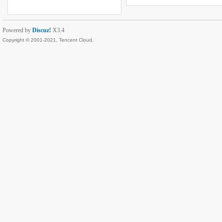
Powered by
Discuz!
X3.4
Copyright © 2001-2021, Tencent Cloud.