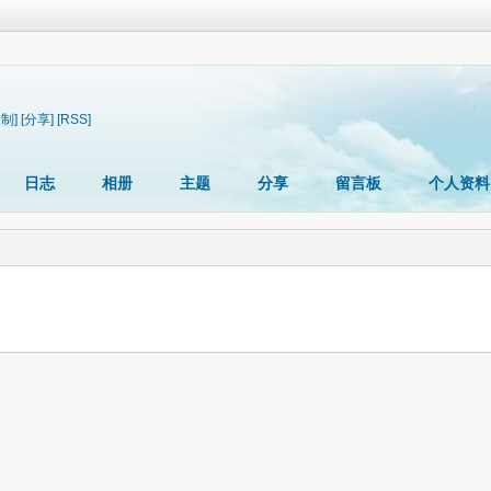
复制]
[分享]
[RSS]
日志
相册
主题
分享
留言板
个人资料