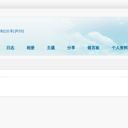
复制]
[分享]
[RSS]
日志
相册
主题
分享
留言板
个人资料