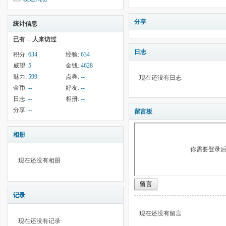
分享
统计信息
已有
--
人来访过
日志
积分:
634
经验:
634
威望:
5
金钱:
4628
魅力:
599
点券:
--
现在还没有日志
金币:
--
好友:
--
日志:
--
相册:
--
分享:
--
留言板
相册
你需要登录
现在还没有相册
留言
记录
现在还没有留言
现在还没有记录