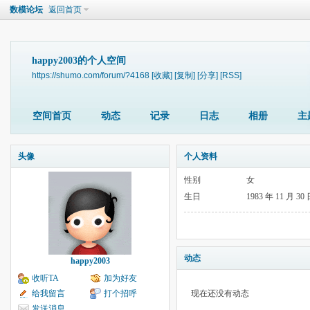
数模论坛
返回首页
happy2003的个人空间
https://shumo.com/forum/?4168
[收藏]
[复制]
[分享]
[RSS]
空间首页
动态
记录
日志
相册
主
头像
个人资料
性别
女
生日
1983 年 11 月 30
动态
happy2003
收听TA
加为好友
给我留言
打个招呼
现在还没有动态
发送消息