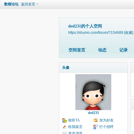
数模论坛
返回首页
ded231的个人空间
https://shumo.com/forum/?154689
[收藏]
空间首页
动态
记录
头像
ded231
收听TA
加为好友
给我留言
打个招呼
发送消息