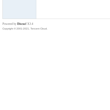
模
Powered by
Discuz!
X3.4
Copyright © 2001-2021, Tencent Cloud.
论
坛