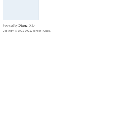
模
Powered by
Discuz!
X3.4
Copyright © 2001-2021, Tencent Cloud.
论
坛