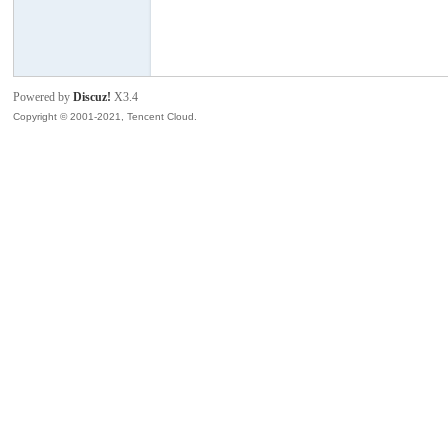
模
Powered by
Discuz!
X3.4
Copyright © 2001-2021, Tencent Cloud.
论
坛