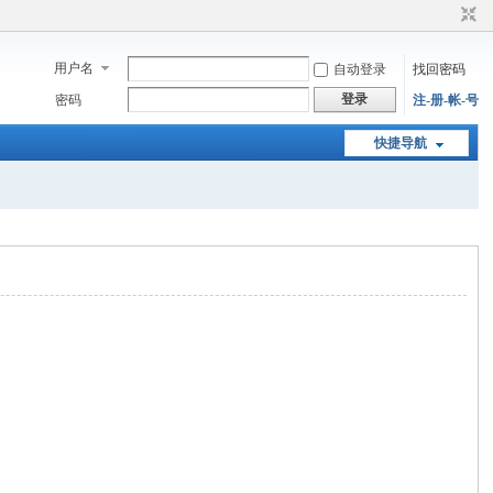
用户名
自动登录
找回密码
登录
密码
注-册-帐-号
快捷导航