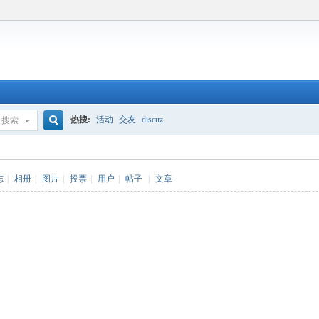
热搜:
活动
交友
discuz
搜索
搜
志
|
相册
|
图片
|
投票
|
用户
|
帖子
|
文章
索