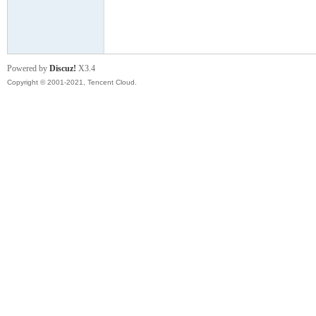
模
Powered by
Discuz!
X3.4
Copyright © 2001-2021, Tencent Cloud.
论
坛