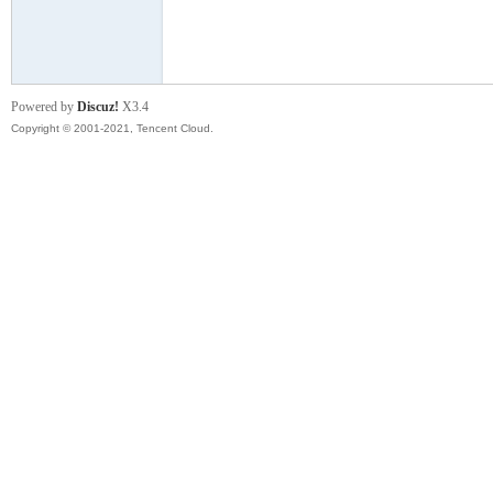
模
Powered by
Discuz!
X3.4
Copyright © 2001-2021, Tencent Cloud.
论
坛