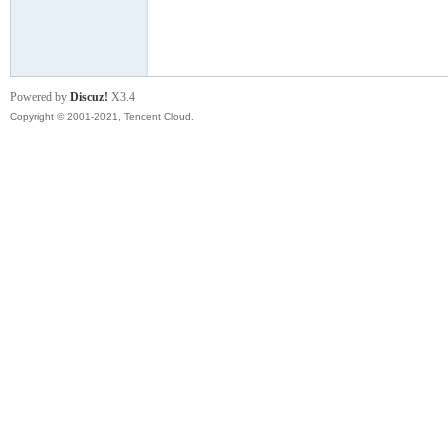
模
Powered by
Discuz!
X3.4
Copyright © 2001-2021, Tencent Cloud.
论
坛