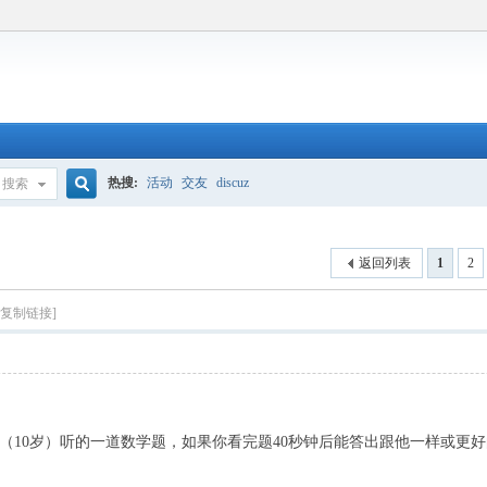
热搜:
活动
交友
discuz
搜索
搜
返回列表
1
2
索
[复制链接]
（10岁）听的一道数学题，如果你看完题40秒钟后能答出跟他一样或更