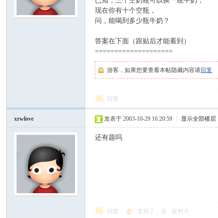
已知，三个空奶瓶可以换一瓶牛奶，
现在你有十个空瓶，
问，能喝到多少瓶牛奶？
模
答案在下面（跟贴后才能看到）
====================
游客，如果您要查看本帖隐藏内容请
回复
回复
论
xrwlove
发表于 2003-10-29 16:20:59
|
显示全部楼层
还有题吗
回复
支持
2
反对
0
坛