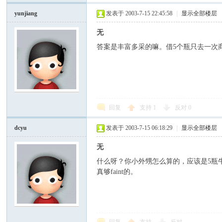
yunjiang
发表于 2003-7-15 22:45:58
|
显示全部楼层
无
答案是丰富多采的嘛。借5个瓶只去一次
回复
支持
1
反对
0
dcyu
发表于 2003-7-15 06:18:29
|
显示全部楼层
无
什么呀？你小外甥怎么算的，应该是5瓶
真够faint的。