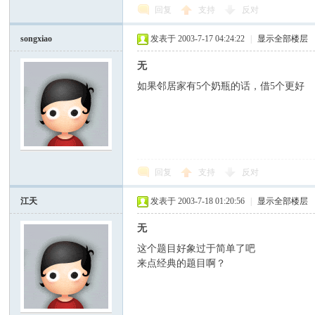
回复
支持
反对
songxiao
发表于 2003-7-17 04:24:22
|
显示全部楼层
无
如果邻居家有5个奶瓶的话，借5个更好
回复
支持
反对
江天
发表于 2003-7-18 01:20:56
|
显示全部楼层
无
这个题目好象过于简单了吧
来点经典的题目啊？