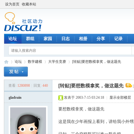
设为首页
收藏本站
论坛
群组
家园
日志
相册
分享
记录
论坛
数学建模
大学生竞赛
[转贴]要想数模拿奖，做这题先
[转贴]要想数模拿奖，做这题先
查看:
1280898
|
回复:
440
数
»
›
›
›
gladrain
发表于 2003-7-15 03:24:18
|
显示全部楼层
要想数模拿奖，做这题先
这是我在少年画报上看到，讲给我小外甥