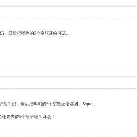
牛奶，最后把喝剩的5个空瓶还给邻居。
换5瓶牛奶，最后把喝剩的5个空瓶还给邻居。&quot;
必还要去借5个瓶子呢？麻烦！