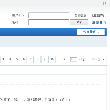
用户名
自动登录
找回密码
登录
密码
注-册-帐-号
快捷导航
3
4
5
6
7
8
9
10
... 45
/ 45 页
下一页
好的答案，那。。。凑和着吧，且听题：（咚！）