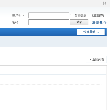
用户名
自动登录
找回密码
登录
密码
注-册-帐-号
快捷导航
返回列表