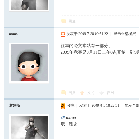
模
回复
amao
发表于 2009-7-30 09:51:22
|
显示全部楼层
往年的论文本站有一部分。
2009年竞赛是9月11日上午8点开始，到
论
回复
支持
反对
詹姆斯
楼主
|
发表于 2009-8-5 18:22:31
|
显示全
2#
amao
哦，谢谢
坛