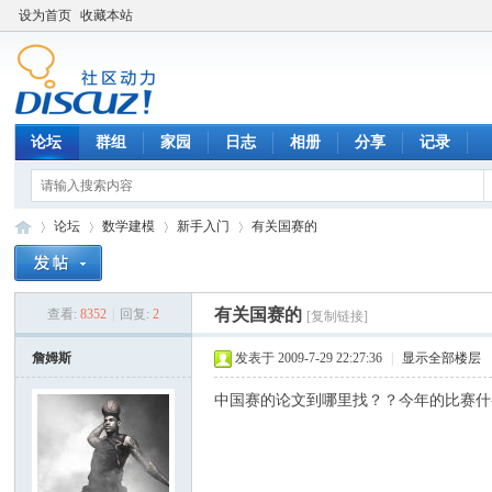
设为首页
收藏本站
论坛
群组
家园
日志
相册
分享
记录
论坛
数学建模
新手入门
有关国赛的
有关国赛的
查看:
8352
|
回复:
2
[复制链接]
数
»
›
›
›
詹姆斯
发表于 2009-7-29 22:27:36
|
显示全部楼层
中国赛的论文到哪里找？？今年的比赛什