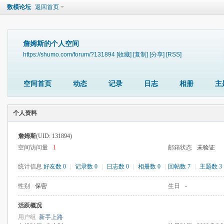
数模论坛
返回首页
詹姆斯的个人空间
https://shumo.com/forum/?131894
[收藏]
[复制]
[分享]
[RSS]
空间首页
动态
记录
日志
相册
主
个人资料
詹姆斯
(UID: 131894)
空间访问量
1
邮箱状态
未验证
统计信息
好友数 0
|
记录数 0
|
日志数 0
|
相册数 0
|
回帖数 7
|
主题数 3
性别
保密
生日
-
活跃概况
用户组
新手上路