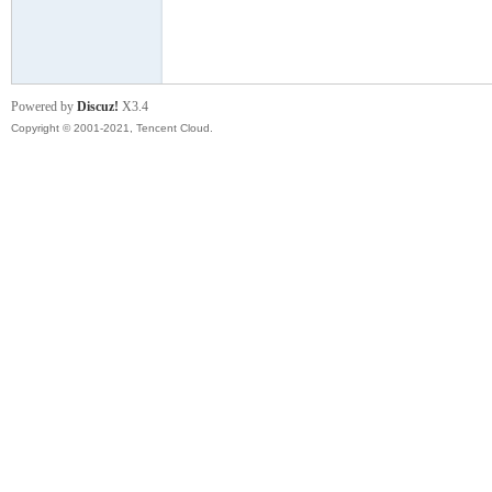
模
Powered by
Discuz!
X3.4
Copyright © 2001-2021, Tencent Cloud.
论
坛