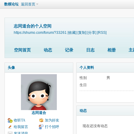
数模论坛
返回首页
志同道合的个人空间
https://shumo.com/forum/?33261
[收藏]
[复制]
[分享]
[RSS]
空间首页
动态
记录
日志
相册
主
头像
个人资料
性别
男
生日
动态
志同道合
收听TA
加为好友
现在还没有动态
给我留言
打个招呼
发送消息