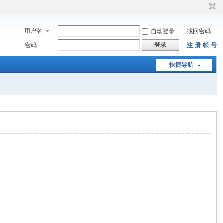
用户名
自动登录
找回密码
登录
密码
注-册-帐-号
快捷导航