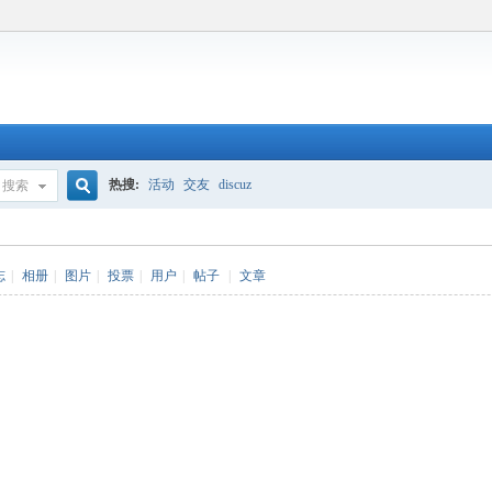
热搜:
活动
交友
discuz
搜索
搜
志
|
相册
|
图片
|
投票
|
用户
|
帖子
|
文章
索