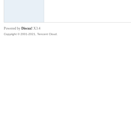
模
Powered by
Discuz!
X3.4
Copyright © 2001-2021, Tencent Cloud.
论
坛