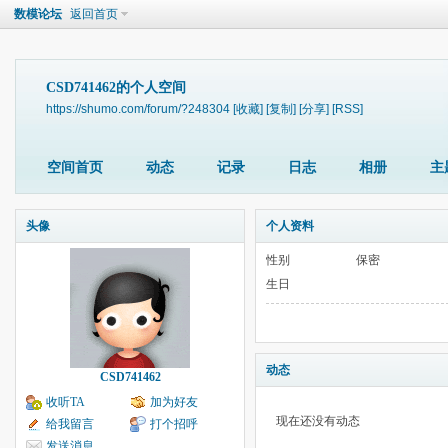
数模论坛
返回首页
CSD741462的个人空间
https://shumo.com/forum/?248304
[收藏]
[复制]
[分享]
[RSS]
空间首页
动态
记录
日志
相册
主
头像
个人资料
性别
保密
生日
动态
CSD741462
收听TA
加为好友
现在还没有动态
给我留言
打个招呼
发送消息