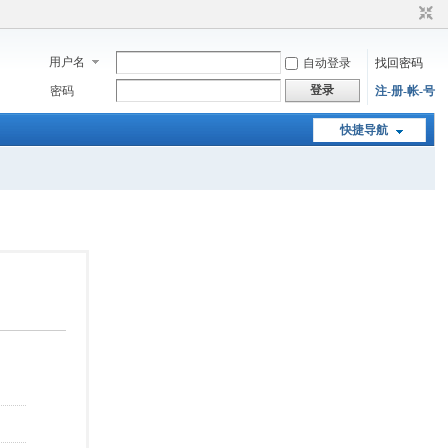
用户名
自动登录
找回密码
登录
密码
注-册-帐-号
快捷导航