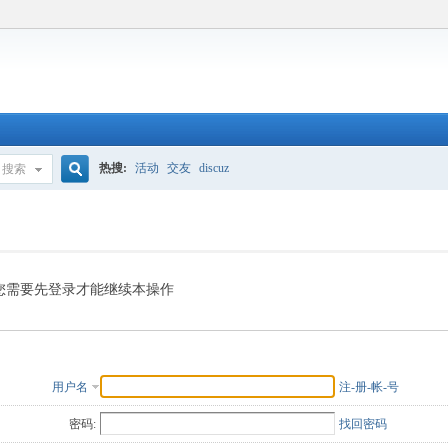
热搜:
活动
交友
discuz
搜索
搜
索
您需要先登录才能继续本操作
用户名
注-册-帐-号
密码:
找回密码