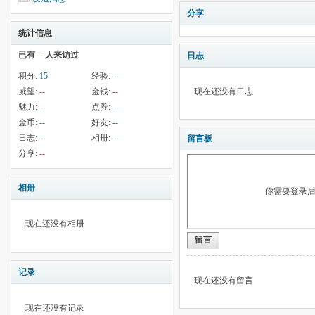
分享
统计信息
已有
--
人来访过
日志
积分:
15
经验:
--
威望:
--
金钱:
--
现在还没有日志
魅力:
--
点券:
--
金币:
--
好友:
--
日志:
--
相册:
--
留言板
分享:
--
相册
你需要登录
现在还没有相册
留言
记录
现在还没有留言
现在还没有记录