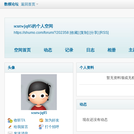
数模论坛
返回首页
scutwjq05的个人空间
https://shumo.com/forum/?202358
[收藏]
[复制]
[分享]
[RSS]
空间首页
动态
记录
日志
相册
主
头像
个人资料
暂无资料项或无
动态
scutwjq05
现在还没有动态
收听TA
加为好友
给我留言
打个招呼
发送消息