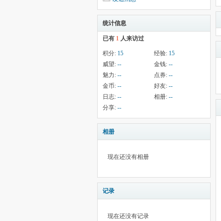
统计信息
已有
1
人来访过
积分:
15
经验:
15
威望:
--
金钱:
--
魅力:
--
点券:
--
金币:
--
好友:
--
日志:
--
相册:
--
分享:
--
相册
现在还没有相册
记录
现在还没有记录