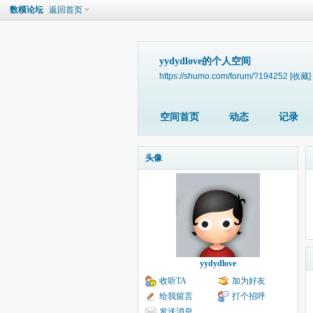
数模论坛
返回首页
yydydlove的个人空间
https://shumo.com/forum/?194252
[收藏]
空间首页
动态
记录
头像
yydydlove
收听TA
加为好友
给我留言
打个招呼
发送消息