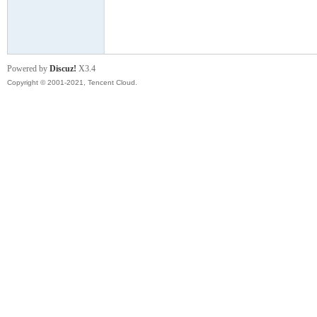
模
Powered by
Discuz!
X3.4
Copyright © 2001-2021, Tencent Cloud.
论
坛