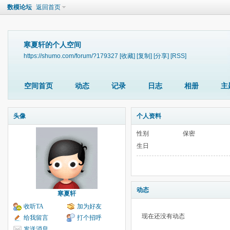
数模论坛
返回首页
寒夏轩的个人空间
https://shumo.com/forum/?179327
[收藏]
[复制]
[分享]
[RSS]
空间首页
动态
记录
日志
相册
主
头像
个人资料
性别
保密
生日
动态
寒夏轩
收听TA
加为好友
现在还没有动态
给我留言
打个招呼
发送消息