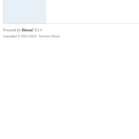
模
Powered by
Discuz!
X3.4
Copyright © 2001-2021, Tencent Cloud.
论
坛