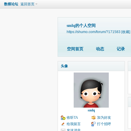
数模论坛
返回首页
smlq的个人空间
https://shumo.com/forum/?171583
[收藏]
空间首页
动态
记录
头像
smlq
收听TA
加为好友
给我留言
打个招呼
发送消息