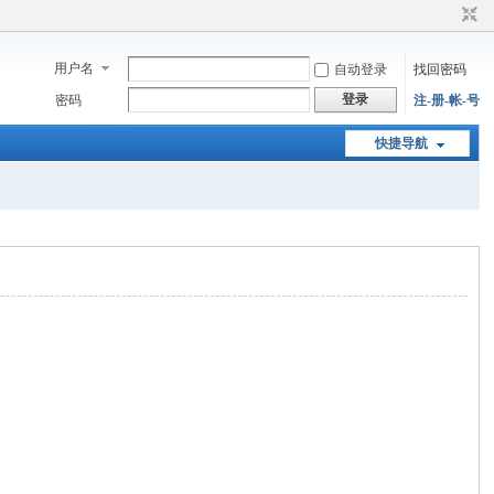
用户名
自动登录
找回密码
登录
密码
注-册-帐-号
快捷导航