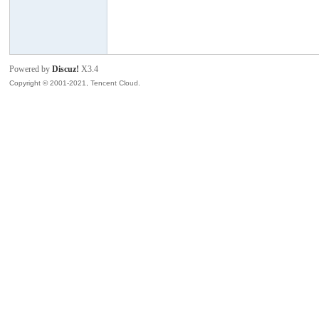
模
Powered by
Discuz!
X3.4
Copyright © 2001-2021, Tencent Cloud.
论
坛