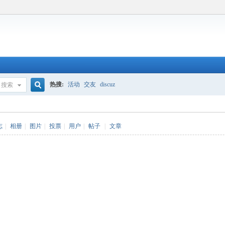
热搜:
活动
交友
discuz
搜索
搜
志
|
相册
|
图片
|
投票
|
用户
|
帖子
|
文章
索