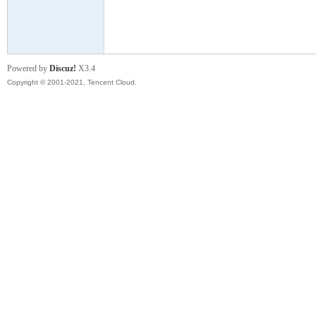
模
Powered by
Discuz!
X3.4
Copyright © 2001-2021, Tencent Cloud.
论
坛